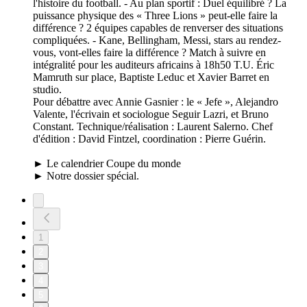
l'histoire du football. - Au plan sportif : Duel équilibré ? La
puissance physique des « Three Lions » peut-elle faire la
différence ? 2 équipes capables de renverser des situations
compliquées. - Kane, Bellingham, Messi, stars au rendez-
vous, vont-elles faire la différence ? Match à suivre en
intégralité pour les auditeurs africains à 18h50 T.U. Éric
Mamruth sur place, Baptiste Leduc et Xavier Barret en
studio.
Pour débattre avec Annie Gasnier : le « Jefe », Alejandro
Valente, l'écrivain et sociologue Seguir Lazri, et Bruno
Constant. Technique/réalisation : Laurent Salerno. Chef
d'édition : David Fintzel, coordination : Pierre Guérin.
► Le calendrier Coupe du monde
► Notre dossier spécial.
1
2
3
4
5