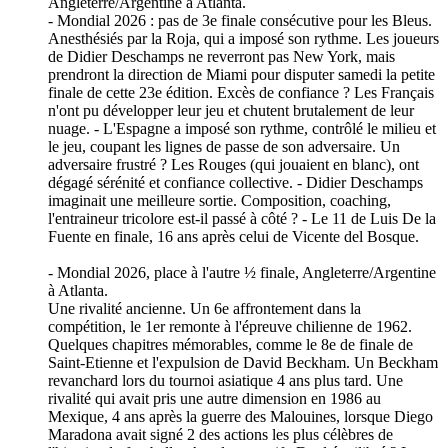
Angleterre/Argentine à Atlanta.
- Mondial 2026 : pas de 3e finale consécutive pour les Bleus.
Anesthésiés par la Roja, qui a imposé son rythme. Les joueurs
de Didier Deschamps ne reverront pas New York, mais
prendront la direction de Miami pour disputer samedi la petite
finale de cette 23e édition. Excès de confiance ? Les Français
n'ont pu développer leur jeu et chutent brutalement de leur
nuage. - L'Espagne a imposé son rythme, contrôlé le milieu et
le jeu, coupant les lignes de passe de son adversaire. Un
adversaire frustré ? Les Rouges (qui jouaient en blanc), ont
dégagé sérénité et confiance collective. - Didier Deschamps
imaginait une meilleure sortie. Composition, coaching,
l'entraineur tricolore est-il passé à côté ? - Le 11 de Luis De la
Fuente en finale, 16 ans après celui de Vicente del Bosque.
- Mondial 2026, place à l'autre ½ finale, Angleterre/Argentine
à Atlanta.
Une rivalité ancienne. Un 6e affrontement dans la
compétition, le 1er remonte à l'épreuve chilienne de 1962.
Quelques chapitres mémorables, comme le 8e de finale de
Saint-Etienne et l'expulsion de David Beckham. Un Beckham
revanchard lors du tournoi asiatique 4 ans plus tard. Une
rivalité qui avait pris une autre dimension en 1986 au
Mexique, 4 ans après la guerre des Malouines, lorsque Diego
Maradona avait signé 2 des actions les plus célèbres de