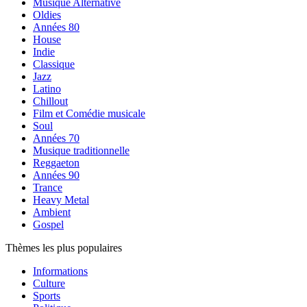
Musique Alternative
Oldies
Années 80
House
Indie
Classique
Jazz
Latino
Chillout
Film et Comédie musicale
Soul
Années 70
Musique traditionnelle
Reggaeton
Années 90
Trance
Heavy Metal
Ambient
Gospel
Thèmes les plus populaires
Informations
Culture
Sports