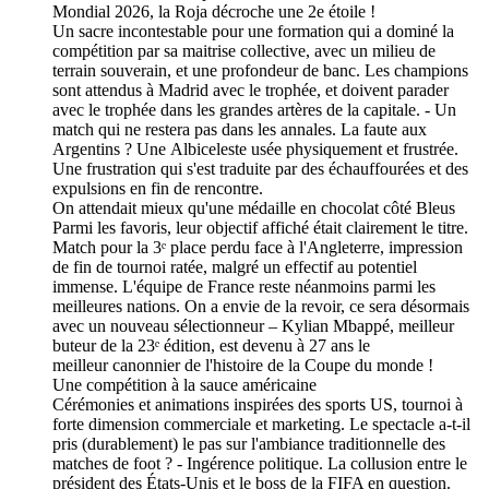
Mondial 2026, la Roja décroche une 2e étoile !
Un sacre incontestable pour une formation qui a dominé la
compétition par sa maitrise collective, avec un milieu de
terrain souverain, et une profondeur de banc. Les champions
sont attendus à Madrid avec le trophée, et doivent parader
avec le trophée dans les grandes artères de la capitale. - Un
match qui ne restera pas dans les annales. La faute aux
Argentins ? Une Albiceleste usée physiquement et frustrée.
Une frustration qui s'est traduite par des échauffourées et des
expulsions en fin de rencontre.
On attendait mieux qu'une médaille en chocolat côté Bleus
Parmi les favoris, leur objectif affiché était clairement le titre.
Match pour la 3ᵉ place perdu face à l'Angleterre, impression
de fin de tournoi ratée, malgré un effectif au potentiel
immense. L'équipe de France reste néanmoins parmi les
meilleures nations. On a envie de la revoir, ce sera désormais
avec un nouveau sélectionneur – Kylian Mbappé, meilleur
buteur de la 23ᵉ édition, est devenu à 27 ans le
meilleur canonnier de l'histoire de la Coupe du monde !
Une compétition à la sauce américaine
Cérémonies et animations inspirées des sports US, tournoi à
forte dimension commerciale et marketing. Le spectacle a-t-il
pris (durablement) le pas sur l'ambiance traditionnelle des
matches de foot ? - Ingérence politique. La collusion entre le
président des États-Unis et le boss de la FIFA en question.