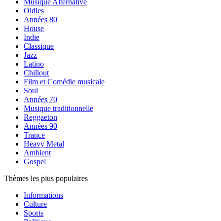
Musique Alternative
Oldies
Années 80
House
Indie
Classique
Jazz
Latino
Chillout
Film et Comédie musicale
Soul
Années 70
Musique traditionnelle
Reggaeton
Années 90
Trance
Heavy Metal
Ambient
Gospel
Thèmes les plus populaires
Informations
Culture
Sports