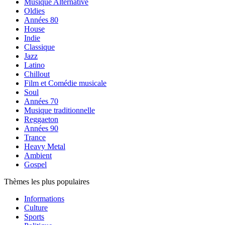
Musique Alternative
Oldies
Années 80
House
Indie
Classique
Jazz
Latino
Chillout
Film et Comédie musicale
Soul
Années 70
Musique traditionnelle
Reggaeton
Années 90
Trance
Heavy Metal
Ambient
Gospel
Thèmes les plus populaires
Informations
Culture
Sports