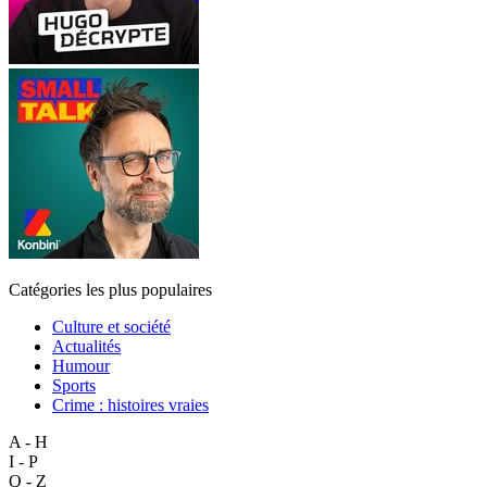
Catégories les plus populaires
Culture et société
Actualités
Humour
Sports
Crime : histoires vraies
A - H
I - P
Q - Z