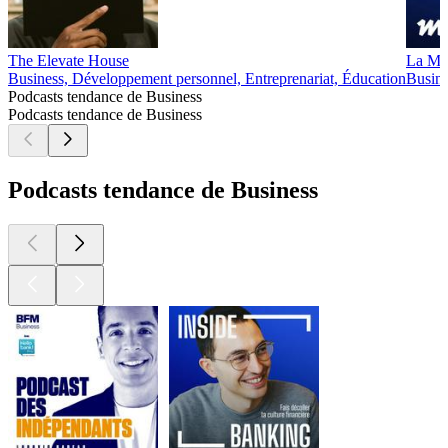
The Elevate House
La Mar
Business, Développement personnel, Entreprenariat, Éducation
Busine
Podcasts tendance de Business
Podcasts tendance de Business
Podcasts tendance de Business