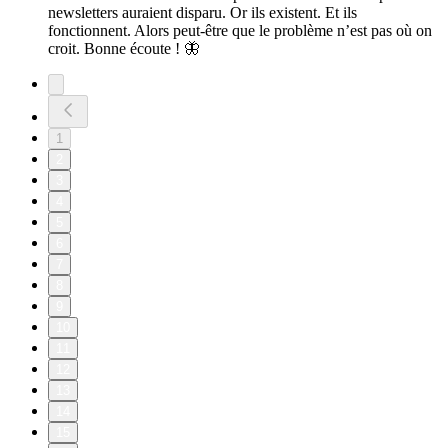
newsletters auraient disparu. Or ils existent. Et ils
fonctionnent. Alors peut-être que le problème n’est pas où on
croit. Bonne écoute ! 🦋
1
2
3
4
5
6
7
8
9
10
11
12
13
14
15