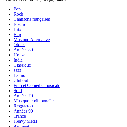
Pop
Rock
Chansons françaises
Electro
Hits
Rap
Musique Alternative
Oldies
Années 80
House
Indie
Classique
Jazz
Latino
Chillout
Film et Comédie musicale
Soul
Années 70
Musique traditionnelle
Reggaeton
Années 90
Trance
Heavy Metal
Ambient