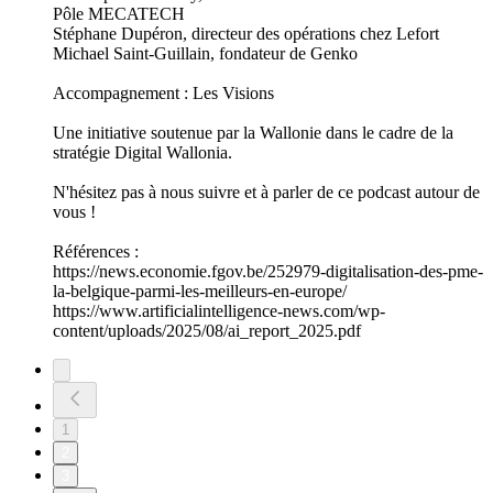
Pôle MECATECH
Stéphane Dupéron, directeur des opérations chez Lefort
Michael Saint-Guillain, fondateur de Genko
Accompagnement : Les Visions
Une initiative soutenue par la Wallonie dans le cadre de la
stratégie Digital Wallonia.
N'hésitez pas à nous suivre et à parler de ce podcast autour de
vous !
Références :
https://news.economie.fgov.be/252979-digitalisation-des-pme-
la-belgique-parmi-les-meilleurs-en-europe/
https://www.artificialintelligence-news.com/wp-
content/uploads/2025/08/ai_report_2025.pdf
1
2
3