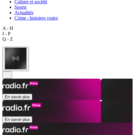
Culture et société
Sports
Actualités
Crime : histoires vraies
A - H
I - P
Q - Z
En savoir plus
En savoir plus