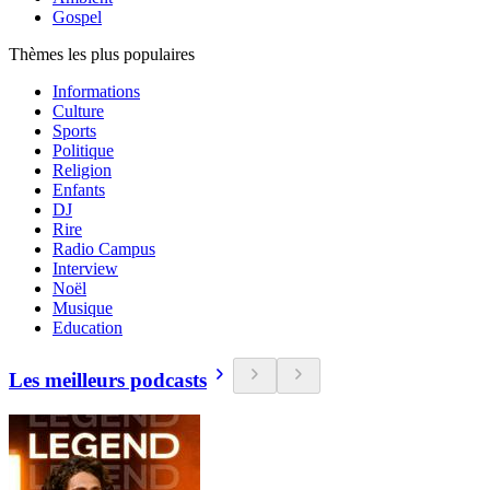
Gospel
Thèmes les plus populaires
Informations
Culture
Sports
Politique
Religion
Enfants
DJ
Rire
Radio Campus
Interview
Noël
Musique
Education
Les meilleurs podcasts