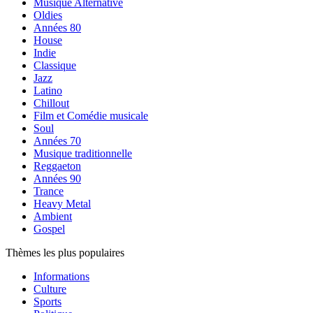
Musique Alternative
Oldies
Années 80
House
Indie
Classique
Jazz
Latino
Chillout
Film et Comédie musicale
Soul
Années 70
Musique traditionnelle
Reggaeton
Années 90
Trance
Heavy Metal
Ambient
Gospel
Thèmes les plus populaires
Informations
Culture
Sports