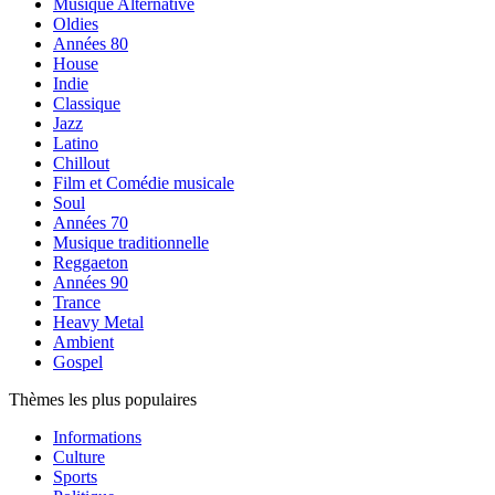
Musique Alternative
Oldies
Années 80
House
Indie
Classique
Jazz
Latino
Chillout
Film et Comédie musicale
Soul
Années 70
Musique traditionnelle
Reggaeton
Années 90
Trance
Heavy Metal
Ambient
Gospel
Thèmes les plus populaires
Informations
Culture
Sports