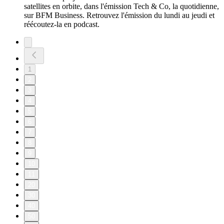
satellites en orbite, dans l'émission Tech & Co, la quotidienne,
sur BFM Business. Retrouvez l'émission du lundi au jeudi et
réécoutez-la en podcast.
1
2
3
4
5
6
7
8
9
10
11
20
30
40
50