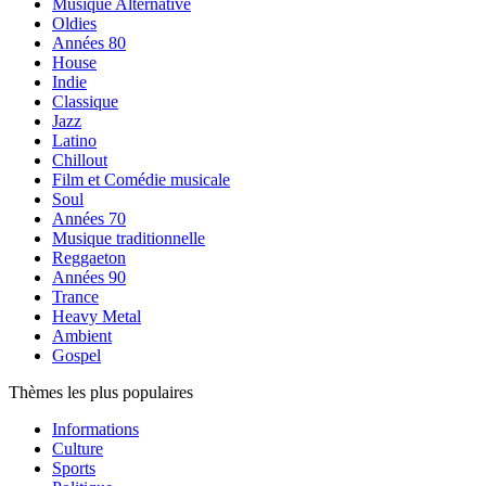
Musique Alternative
Oldies
Années 80
House
Indie
Classique
Jazz
Latino
Chillout
Film et Comédie musicale
Soul
Années 70
Musique traditionnelle
Reggaeton
Années 90
Trance
Heavy Metal
Ambient
Gospel
Thèmes les plus populaires
Informations
Culture
Sports