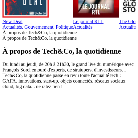
New Deal
Le journal RTL
The Glob
Actualités, Gouvernement, Politique
Actualités
Actualité
À propos de Tech&Co, la quotidienne
À propos de Tech&Co, la quotidienne
À propos de Tech&Co, la quotidienne
Du lundi au jeudi, de 20h à 21h30, le grand live du numérique avec
François Sorel entouré d'experts, de stratupers, d'investisseurs…
Tech&Co, la quotidienne passe en revu toute l'actualité tech :
GAFA, innovations, start-up, objets connectés, réseaux sociaux,
cloud, big data... ne ratez rien !
Site web du podcast