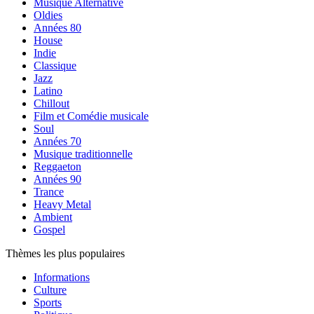
Musique Alternative
Oldies
Années 80
House
Indie
Classique
Jazz
Latino
Chillout
Film et Comédie musicale
Soul
Années 70
Musique traditionnelle
Reggaeton
Années 90
Trance
Heavy Metal
Ambient
Gospel
Thèmes les plus populaires
Informations
Culture
Sports