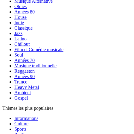
Musique Alternative
Oldies
Années 80
House
Indie
Classique
Jazz
Latino
Chillout
Film et Comédie musicale
Soul
Années 70
Musique traditionnelle
Reggaeton
Années 90
Trance
Heavy Metal
Ambient
Gospel
Thèmes les plus populaires
Informations
Culture
Sports