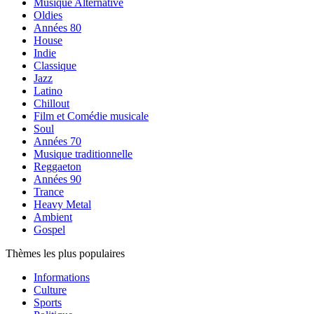
Musique Alternative
Oldies
Années 80
House
Indie
Classique
Jazz
Latino
Chillout
Film et Comédie musicale
Soul
Années 70
Musique traditionnelle
Reggaeton
Années 90
Trance
Heavy Metal
Ambient
Gospel
Thèmes les plus populaires
Informations
Culture
Sports