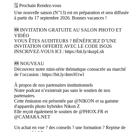
🗓️ Prochain Rendez-vous
Une nouvelle saison (N°13) est en préparation et sera diffusée
à partir du 17 septembre 2026. Bonnes vacances !
🆕 INVITATION GRATUITE AU SALON PHOTO ET
VIDÉO
VOUS ÊTES AUDITEURS ? BÉNÉFICIEZ D’UNE
INVITATION OFFERTE AVEC LE CODE ISO26
INSCRIVEZ-VOUS ICI : https://bit.ly/4uzpLsh
🆕 NOUVEAU
Découvrez notre mini-série thématique consacrée au marché
de l’occasion : https://bit.ly/4mvH1wl
À propos de nos partenaires institutionnels
Notre podcast n’existerait pas sans le soutien de nos
partenaires.
Cette émission est présentée par @NIKON et sa gamme
d'appareils photo hybrides Nikon Z
Elle reçoit également le soutien de @PHOX.FR et
@CAMARA.NET
Un achat en vue ? des conseils ? une formation ? Reprise de