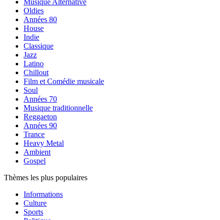
Musique Alternative
Oldies
Années 80
House
Indie
Classique
Jazz
Latino
Chillout
Film et Comédie musicale
Soul
Années 70
Musique traditionnelle
Reggaeton
Années 90
Trance
Heavy Metal
Ambient
Gospel
Thèmes les plus populaires
Informations
Culture
Sports