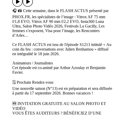
🎧 📸 Cette semaine, dans le FLASH ACTUS présenté par
PHOX.FR, les spécialistes de l’image : Vitrox AF 75 mm
f/1,8 EVO, Vitrox AF 90 mm f/2,2 EVO, Insta360 Luna
Ultra, Salon Photo Vidéo 2026, Festivals La Gacilly, Les
femmes s’exposent, Visa pour l’image, les Rencontres
d’Arles…
Ce FLASH ACTUS est issu de l'épisode S1213 intitulé « Au
coin du feu : conversations avec Julien Benhamou » diffusé
en intégralité le 18 juin 2026.
Animateurs / Journalistes
Cet épisode est co-animé par Arthur Azoulay et Benjamin
Favier.
🗓️ Prochain Rendez-vous
Une nouvelle saison (N°13) est en préparation et sera diffusée
à partir du 17 septembre 2026. Bonnes vacances !
🆕 INVITATION GRATUITE AU SALON PHOTO ET
VIDÉO
VOUS ÊTES AUDITEURS ? BÉNÉFICIEZ D’UNE