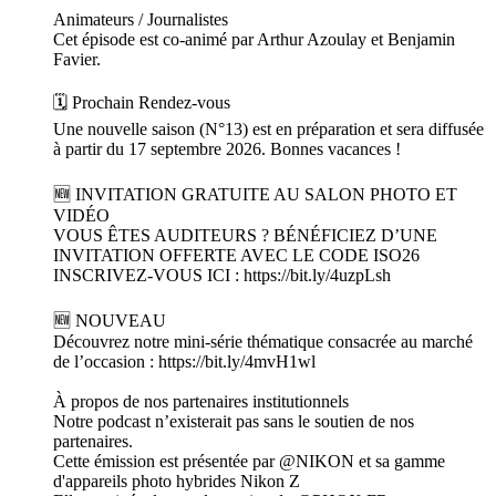
Animateurs / Journalistes
Cet épisode est co-animé par Arthur Azoulay et Benjamin
Favier.
🗓️ Prochain Rendez-vous
Une nouvelle saison (N°13) est en préparation et sera diffusée
à partir du 17 septembre 2026. Bonnes vacances !
🆕 INVITATION GRATUITE AU SALON PHOTO ET
VIDÉO
VOUS ÊTES AUDITEURS ? BÉNÉFICIEZ D’UNE
INVITATION OFFERTE AVEC LE CODE ISO26
INSCRIVEZ-VOUS ICI : https://bit.ly/4uzpLsh
🆕 NOUVEAU
Découvrez notre mini-série thématique consacrée au marché
de l’occasion : https://bit.ly/4mvH1wl
À propos de nos partenaires institutionnels
Notre podcast n’existerait pas sans le soutien de nos
partenaires.
Cette émission est présentée par @NIKON et sa gamme
d'appareils photo hybrides Nikon Z