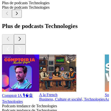
Plus de podcasts Technologies
Plus de podcasts Technologies
Plus de podcasts Technologies
A la French
Sort
Comptoir IA 🎙️🧠🤖
Business, Culture et société, Technologies
Act
Technologies
Podcasts tendance de Technologies
Podcasts tendance de Technologies