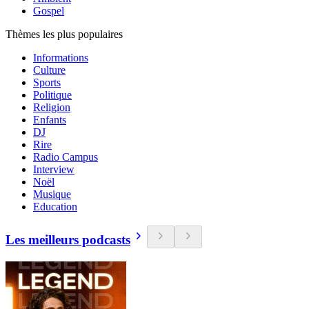
Gospel
Thèmes les plus populaires
Informations
Culture
Sports
Politique
Religion
Enfants
DJ
Rire
Radio Campus
Interview
Noël
Musique
Education
Les meilleurs podcasts