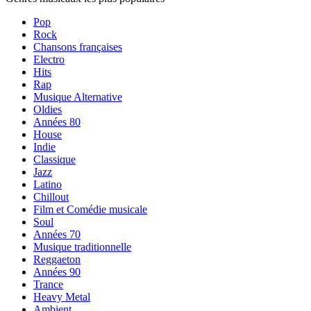
Pop
Rock
Chansons françaises
Electro
Hits
Rap
Musique Alternative
Oldies
Années 80
House
Indie
Classique
Jazz
Latino
Chillout
Film et Comédie musicale
Soul
Années 70
Musique traditionnelle
Reggaeton
Années 90
Trance
Heavy Metal
Ambient