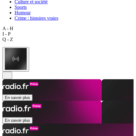
Culture et société
Sports
Humour
Crime : histoires vraies
A - H
I - P
Q - Z
En savoir plus
En savoir plus