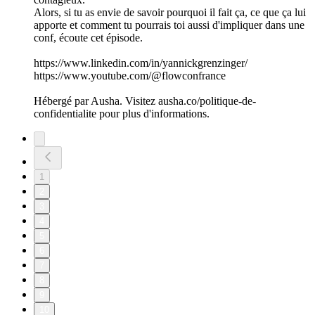
Alors, si tu as envie de savoir pourquoi il fait ça, ce que ça lui
apporte et comment tu pourrais toi aussi d'impliquer dans une
conf, écoute cet épisode.
https://www.linkedin.com/in/yannickgrenzinger/
https://www.youtube.com/@flowconfrance
Hébergé par Ausha. Visitez ausha.co/politique-de-
confidentialite pour plus d'informations.
1
2
3
4
5
6
7
8
9
10