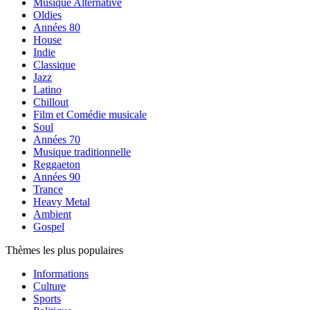
Musique Alternative
Oldies
Années 80
House
Indie
Classique
Jazz
Latino
Chillout
Film et Comédie musicale
Soul
Années 70
Musique traditionnelle
Reggaeton
Années 90
Trance
Heavy Metal
Ambient
Gospel
Thèmes les plus populaires
Informations
Culture
Sports