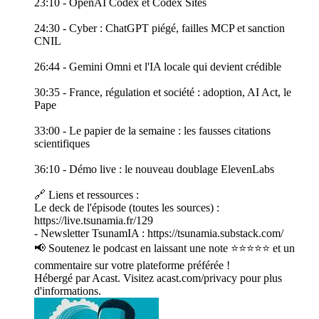
23:10 - OpenAI Codex et Codex Sites
24:30 - Cyber : ChatGPT piégé, failles MCP et sanction
CNIL
26:44 - Gemini Omni et l'IA locale qui devient crédible
30:35 - France, régulation et société : adoption, AI Act, le
Pape
33:00 - Le papier de la semaine : les fausses citations
scientifiques
36:10 - Démo live : le nouveau doublage ElevenLabs
🔗 Liens et ressources :
Le deck de l'épisode (toutes les sources) :
https://live.tsunamia.fr/129
- Newsletter TsunamIA : https://tsunamia.substack.com/
📢 Soutenez le podcast en laissant une note ⭐⭐⭐⭐⭐ et un
commentaire sur votre plateforme préférée !
Hébergé par Acast. Visitez acast.com/privacy pour plus
d'informations.