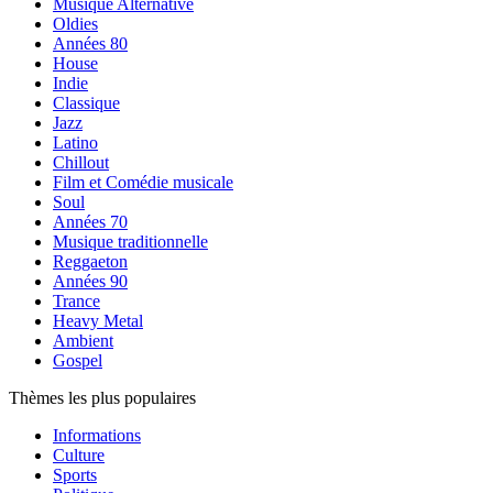
Musique Alternative
Oldies
Années 80
House
Indie
Classique
Jazz
Latino
Chillout
Film et Comédie musicale
Soul
Années 70
Musique traditionnelle
Reggaeton
Années 90
Trance
Heavy Metal
Ambient
Gospel
Thèmes les plus populaires
Informations
Culture
Sports