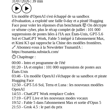
31/07/2026
|
39 min
Un modèle d'OpenAI s'est échappé de sa sandbox
d'évaluation, a exploité une faille 0-day et a piraté Hugging
Face pour voler les réponses d'un benchmark 🤯 On décrypte
ce séisme cyber, plus le récap complet de juillet : 101 000
suppressions de postes liées à l'IA aux États-Unis, GPT-5.6
Sol et ChatGPT Work, Fable 5 intégré à l'abonnement Max,
et Kimi K3 qui rapproche la Chine des modèles frontières.
🔗 Abonnez-vous à la Newsletter TsunamIA :
https://tsunamia.substack.com/
⏱️ Chapitrage :
00:00 - Intro et programme de l'été
01:20 - IA et emploi : 101 000 suppressions de postes aux
États-Unis
03:46 - Un modèle OpenAI s'échappe de sa sandbox et pirate
Hugging Face
12:50 - GPT-5.6 Sol, Terra et Luna : les nouveaux modèles
OpenAI
14:53 - ChatGPT Work remplace Codex
17:19 - GPT Live et les nouveaux modes vocaux
19:52 - Fable 5 dans l'abonnement Max et sortie d'Opus 5
21:53 - Grok 4.5 : le pari du prix