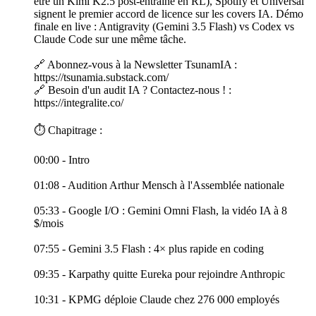
être un Kimi K2.5 post-entraîné en RL), Spotify et Universal
signent le premier accord de licence sur les covers IA. Démo
finale en live : Antigravity (Gemini 3.5 Flash) vs Codex vs
Claude Code sur une même tâche.
🔗 Abonnez-vous à la Newsletter TsunamIA :
https://tsunamia.substack.com/
🔗 Besoin d'un audit IA ? Contactez-nous ! :
https://integralite.co/
⏱️ Chapitrage :
00:00 - Intro
01:08 - Audition Arthur Mensch à l'Assemblée nationale
05:33 - Google I/O : Gemini Omni Flash, la vidéo IA à 8
$/mois
07:55 - Gemini 3.5 Flash : 4× plus rapide en coding
09:35 - Karpathy quitte Eureka pour rejoindre Anthropic
10:31 - KPMG déploie Claude chez 276 000 employés