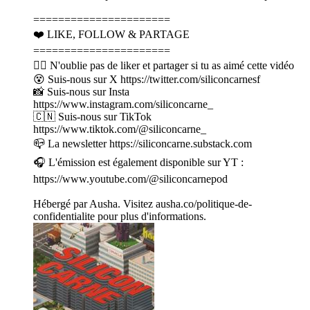
======================
❤️ LIKE, FOLLOW & PARTAGE
======================
👍🏽 N'oublie pas de liker et partager si tu as aimé cette vidéo
😵 Suis-nous sur X https://twitter.com/siliconcarnesf
📸 Suis-nous sur Insta
https://www.instagram.com/siliconcarne_
🇨🇳 Suis-nous sur TikTok
https://www.tiktok.com/@siliconcarne_
📪 La newsletter https://siliconcarne.substack.com
🎧 L'émission est également disponible sur YT :
https://www.youtube.com/@siliconcarnepod
Hébergé par Ausha. Visitez ausha.co/politique-de-
confidentialite pour plus d'informations.