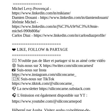
=============
Michel Levy-Provençal -
https://www.linkedin.com/in/mikiane/
Damien Douani - https://www.linkedin.com/in/damiendouani/
Jérémie Michel -
https://www.linkedin.com/in/j%C3%A9r%C3%A9mie-
michel-990b808a/
Carlos Diaz - https://www.linkedin.com/in/carlosdiazprofile/
======================
❤️ LIKE, FOLLOW & PARTAGE
======================
👍🏽 N'oublie pas de liker et partager si tu as aimé cette vidéo
😵 Suis-nous sur X https://twitter.com/siliconcarnesf
📸 Suis-nous sur Insta
https://www.instagram.com/siliconcarne_
🇨🇳 Suis-nous sur TikTok
https://www.tiktok.com/@siliconcarne_
📪 La newsletter https://siliconcarne.substack.com
🎧 L'émission est également disponible sur YT :
https://www.youtube.com/@siliconcarnepod
Hébergé par Ausha. Visitez ausha.co/politique-de-