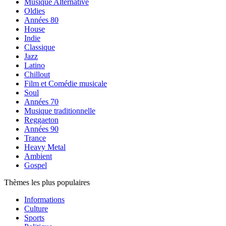
Musique Alternative
Oldies
Années 80
House
Indie
Classique
Jazz
Latino
Chillout
Film et Comédie musicale
Soul
Années 70
Musique traditionnelle
Reggaeton
Années 90
Trance
Heavy Metal
Ambient
Gospel
Thèmes les plus populaires
Informations
Culture
Sports