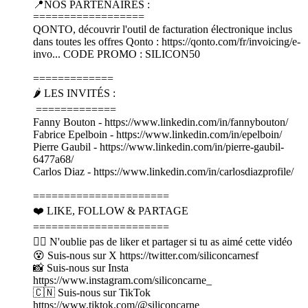
📍NOS PARTENAIRES :
==================
QONTO, découvrir l'outil de facturation électronique inclus
dans toutes les offres Qonto : https://qonto.com/fr/invoicing/e-
invo... CODE PROMO : SILICON50
=============
🌶️ LES INVITÉS :
=============
Fanny Bouton - https://www.linkedin.com/in/fannybouton/
Fabrice Epelboin - https://www.linkedin.com/in/epelboin/
Pierre Gaubil - https://www.linkedin.com/in/pierre-gaubil-
6477a68/
Carlos Diaz - https://www.linkedin.com/in/carlosdiazprofile/
======================
❤️ LIKE, FOLLOW & PARTAGE
======================
👍🏽 N'oublie pas de liker et partager si tu as aimé cette vidéo
😵 Suis-nous sur X https://twitter.com/siliconcarnesf
📸 Suis-nous sur Insta
https://www.instagram.com/siliconcarne_
🇨🇳 Suis-nous sur TikTok
https://www.tiktok.com/@siliconcarne_