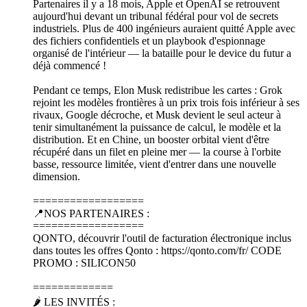
Partenaires il y a 18 mois, Apple et OpenAI se retrouvent
aujourd'hui devant un tribunal fédéral pour vol de secrets
industriels. Plus de 400 ingénieurs auraient quitté Apple avec
des fichiers confidentiels et un playbook d'espionnage
organisé de l'intérieur — la bataille pour le device du futur a
déjà commencé !
Pendant ce temps, Elon Musk redistribue les cartes : Grok
rejoint les modèles frontières à un prix trois fois inférieur à ses
rivaux, Google décroche, et Musk devient le seul acteur à
tenir simultanément la puissance de calcul, le modèle et la
distribution. Et en Chine, un booster orbital vient d'être
récupéré dans un filet en pleine mer — la course à l'orbite
basse, ressource limitée, vient d'entrer dans une nouvelle
dimension.
==================
📍NOS PARTENAIRES :
==================
QONTO, découvrir l'outil de facturation électronique inclus
dans toutes les offres Qonto : https://qonto.com/fr/ CODE
PROMO : SILICON50
=============
🌶️ LES INVITÉS :