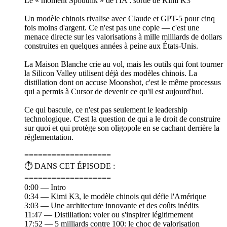
Le « moment Spoutnik » de l'IA : sortie de Kimi K3
Un modèle chinois rivalise avec Claude et GPT-5 pour cinq
fois moins d'argent. Ce n'est pas une copie — c'est une
menace directe sur les valorisations à mille milliards de dollars
construites en quelques années à peine aux États-Unis.
La Maison Blanche crie au vol, mais les outils qui font tourner
la Silicon Valley utilisent déjà des modèles chinois. La
distillation dont on accuse Moonshot, c'est le même processus
qui a permis à Cursor de devenir ce qu'il est aujourd'hui.
Ce qui bascule, ce n'est pas seulement le leadership
technologique. C'est la question de qui a le droit de construire
sur quoi et qui protège son oligopole en se cachant derrière la
réglementation.
===================
⏱️ DANS CET ÉPISODE :
===================
0:00 — Intro
0:34 — Kimi K3, le modèle chinois qui défie l'Amérique
3:03 — Une architecture innovante et des coûts inédits
11:47 — Distillation: voler ou s'inspirer légitimement
17:52 — 5 milliards contre 100: le choc de valorisation