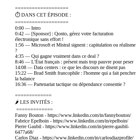
===================
⏱️ DANS CET ÉPISODE :
===================
0:00 — Intro
0:42 — [Sponsor] : Qonto, gérez votre facturation
électronique sans effort !
1:56 — Microsoft et Mistral signent : capitulation ou réalisme
?
4:35 — Qui gagne vraiment dans ce deal ?
8:46 — L'État français : présent mais trop pauvre pour peser
14:08 — Data centers : ce que les discours ne disent pas
15:22 — Brad Smith francophile : l'homme qui a fait pencher
la balance
16:36 — Partenariat tactique ou dépendance consentie ?
=============
🌶️ LES INVITÉS :
=============
Fanny Bouton - https://www.linkedin.com/in/fannybouton/
Fabrice Epelboin - https://www.linkedin.com/in/epelboin/
Pierre Gaubil - https://www.linkedin.com/in/pierre-gaubil-
6477a68/
Carlos Diaz - https://www.linkedin.com/in/carlosdiazprofile/