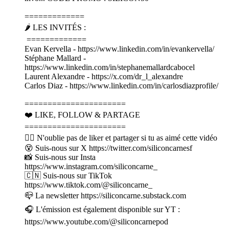
=============
🌶️ LES INVITÉS :
=============
Evan Kervella - https://www.linkedin.com/in/evankervella/
Stéphane Mallard -
https://www.linkedin.com/in/stephanemallardcabocel
Laurent Alexandre - https://x.com/dr_l_alexandre
Carlos Diaz - https://www.linkedin.com/in/carlosdiazprofile/
======================
❤️ LIKE, FOLLOW & PARTAGE
======================
👍🏽 N'oublie pas de liker et partager si tu as aimé cette vidéo
😵 Suis-nous sur X https://twitter.com/siliconcarnesf
📸 Suis-nous sur Insta
https://www.instagram.com/siliconcarne_
🇨🇳 Suis-nous sur TikTok
https://www.tiktok.com/@siliconcarne_
📪 La newsletter https://siliconcarne.substack.com
🎧 L'émission est également disponible sur YT :
https://www.youtube.com/@siliconcarnepod