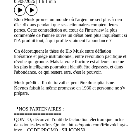
05/08/2026
|
1 h 1 min
Elon Musk promet un monde où l'argent ne sert plus à rien
d'ici dix ans pendant que ses actionnaires comptent leurs
pertes. Cette contradiction au cœur de l'interview la plus
commentée de l'année ouvre un débat bien plus inquiétant : si
l'IA produit tout, à qui profite vraiment l'abondance ?
On décortiquent la thèse de Elo Musk entre déflation
libératrice et piège institutionnel, entre révolution pacifique et
révolte qui gronde. Mais la vraie fracture est ailleurs : même
les plus intelligents pourraient bientôt être dépassés, et dans
l'abondance, ce qui restera rare, c'est le pouvoir.
Musk prédit la fin du travail et peut être du capitalisme.
Keynes faisait la même promesse en 1930 et personne ne s'y
prépare.
==================
📍NOS PARTENAIRES :
==================
QONTO, découvrir l'outil de facturation électronique inclus
dans toutes les offres Qonto : https://qonto.com/fr/invoicing/e-
invo... CODE PROMO : SILICON50