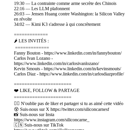
19:30 — La contrainte comme arme secrète des Chinois
22:16 — Les LLM plafonnent
26:03 — Jensen Huang contre Washington: la Silicon Valley
en révolte
34:02 — Kimi K3 s'adresse à qui concrètement
=============
🌶️ LES INVITÉS :
=============
Fanny Bouton - https://www.linkedin.com/in/fannybouton/
Carlos Ivan Lozano -
https://www.linkedin.com/in/carlosivanlozano/
Kevin Smouts - https://www.linkedin.com/in/kevinsmouts/
Carlos Diaz - https://www.linkedin.com/in/carlosdiazprofile/
======================
❤️ LIKE, FOLLOW & PARTAGE
======================
👍🏽 N'oublie pas de liker et partager si tu as aimé cette vidéo
😵 Suis-nous sur X https://twitter.com/siliconcarnesf
📸 Suis-nous sur Insta
https://www.instagram.com/siliconcarne_
🇨🇳 Suis-nous sur TikTok