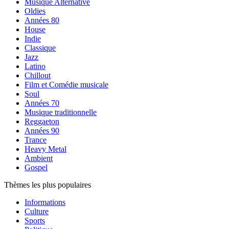
Musique Alternative
Oldies
Années 80
House
Indie
Classique
Jazz
Latino
Chillout
Film et Comédie musicale
Soul
Années 70
Musique traditionnelle
Reggaeton
Années 90
Trance
Heavy Metal
Ambient
Gospel
Thèmes les plus populaires
Informations
Culture
Sports