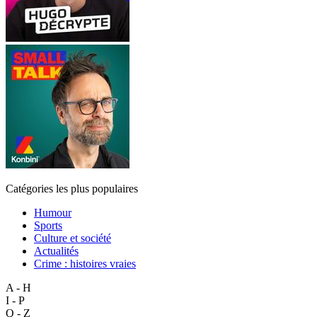
Catégories les plus populaires
Humour
Sports
Culture et société
Actualités
Crime : histoires vraies
A - H
I - P
Q - Z