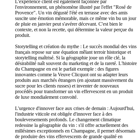
L'expérience client est également façonnée par
l'environnement, un phénomène illustré par l'effet "Rosé de
Provence". Un vin dégusté l'été en terrasse avec des amis
suscite une émotion mémorable, mais ce même vin bu un jour
de pluie en janvier peut s'avérer décevant. C'est bien le
contexte, et non la recette, qui détermine la valeur perçue du
produit.
Storytelling et création du mythe : Le succès mondial des vins
français repose sur une équation mêlant terroir historique et
storytelling maîtrisé. Si la géographie joue un rôle clé, la
désirabilité naît souvent du marketing et de la rareté. L'histoire
du Champagne en est le parfait exemple : des figures
innovantes comme la Veuve Clicquot ont su adapter leurs
produits aux marchés étrangers (en ajoutant massivement du
sucre pour les clients russes) et inventer de nouveaux
procédés pour transformer un vin effervescent en un produit
de luxe mondialement convoité.
L'urgence d'innover face aux crises de demain : Aujourd'hui,
l'industrie viticole est obligée d'innover face à des
bouleversements profonds. Le changement climatique
redessine la géographie du vin : s'il offre actuellement des
millésimes exceptionnels en Champagne, il permet désormais
de produire des vins effervescents de grande qualité en