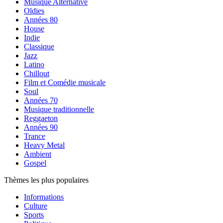
Musique Alternative
Oldies
Années 80
House
Indie
Classique
Jazz
Latino
Chillout
Film et Comédie musicale
Soul
Années 70
Musique traditionnelle
Reggaeton
Années 90
Trance
Heavy Metal
Ambient
Gospel
Thèmes les plus populaires
Informations
Culture
Sports