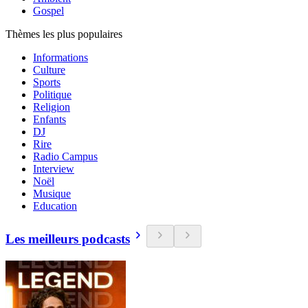
Gospel
Thèmes les plus populaires
Informations
Culture
Sports
Politique
Religion
Enfants
DJ
Rire
Radio Campus
Interview
Noël
Musique
Education
Les meilleurs podcasts