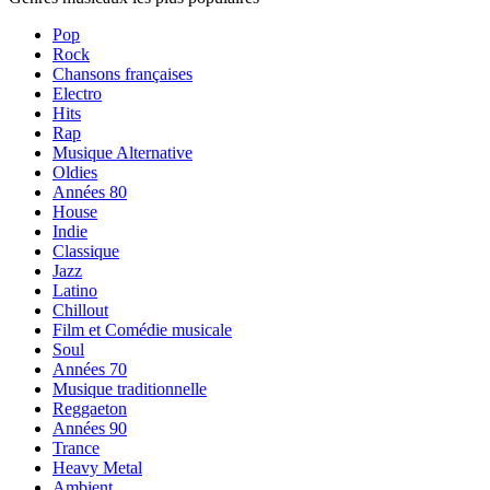
Pop
Rock
Chansons françaises
Electro
Hits
Rap
Musique Alternative
Oldies
Années 80
House
Indie
Classique
Jazz
Latino
Chillout
Film et Comédie musicale
Soul
Années 70
Musique traditionnelle
Reggaeton
Années 90
Trance
Heavy Metal
Ambient