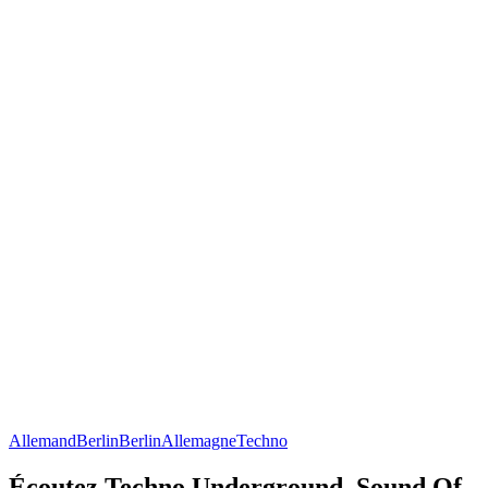
Allemand
Berlin
Berlin
Allemagne
Techno
Écoutez Techno Underground, Sound Of