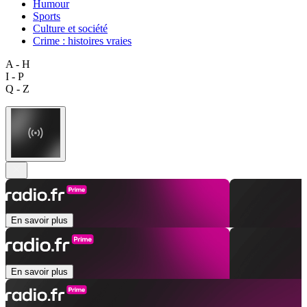
Humour
Sports
Culture et société
Crime : histoires vraies
A - H
I - P
Q - Z
En savoir plus
En savoir plus