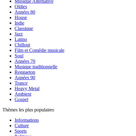
Musique Alternative
Oldies
Années 80
House
Indie
Classique
Jazz
Latino
Chillout
Film et Comédie musicale
Soul
Années 70
Musique traditionnelle
Reggaeton
Années 90
Trance
Heavy Metal
Ambient
Gospel
Thèmes les plus populaires
Informations
Culture
Sports