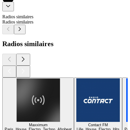
Radios similaires
Radios similaires
Radios similaires
Maxximum
Contact FM
Paris, House, Electro, Techno, Afrobeat
Lille, House, Electro, Hits
Par