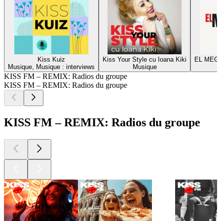
Kiss Kuiz
Kiss Your Style cu Ioana Kiki
EL MEGA
Musique, Musique : interviews
Musique
KISS FM – REMIX: Radios du groupe
KISS FM – REMIX: Radios du groupe
KISS FM – REMIX: Radios du groupe