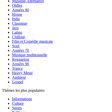
Musique Alternative
Oldies
Années 80
House
Indie
Classique
Jazz
Latino
Chillout
Film et Comédie musicale
Soul
Années 70
Musique traditionnelle
Reggaeton
Années 90
Trance
Heavy Metal
Ambient
Gospel
Thèmes les plus populaires
Informations
Culture
Sports