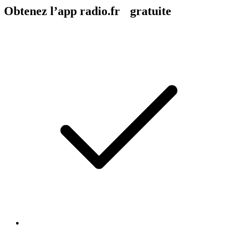
Obtenez l’app radio.fr gratuite