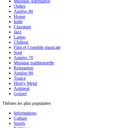
Musique Alternative
Oldies
Années 80
House
Indie
Classique
Jazz
Latino
Chillout
Film et Comédie musicale
Soul
Années 70
Musique traditionnelle
Reggaeton
Années 90
Trance
Heavy Metal
Ambient
Gospel
Thèmes les plus populaires
Informations
Culture
Sports