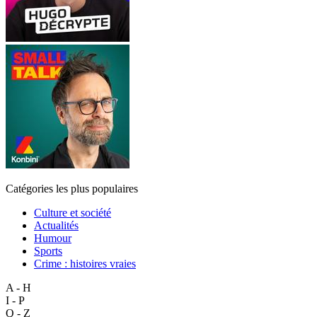
Catégories les plus populaires
Culture et société
Actualités
Humour
Sports
Crime : histoires vraies
A - H
I - P
Q - Z