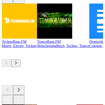
TechnoBase.FM
TranceBase.FM
Deutschla
Moers, Electro, Techno
Mönchengladbach, Techno, Trance
Cologne, 
Les meilleurs
podcasts
Les meilleurs
podcasts
Les meilleurs
podcasts