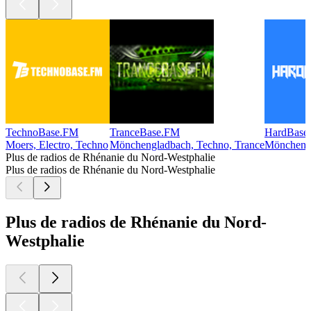
TechnoBase.FM
TranceBase.FM
HardBase
Moers, Electro, Techno
Mönchengladbach, Techno, Trance
Mönchengl
Plus de radios de Rhénanie du Nord-Westphalie
Plus de radios de Rhénanie du Nord-Westphalie
Plus de radios de Rhénanie du Nord-
Westphalie