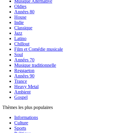
Musique Alternative
Oldies
Années 80
House
Indie
Classique
Jazz
Latino
Chillout
Film et Comédie musicale
Soul
Années 70
Musique traditionnelle
Reggaeton
Années 90
Trance
Heavy Metal
Ambient
Gospel
Thèmes les plus populaires
Informations
Culture
Sports