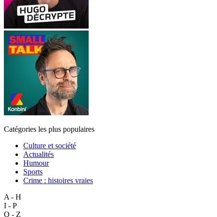
Catégories les plus populaires
Culture et société
Actualités
Humour
Sports
Crime : histoires vraies
A - H
I - P
Q - Z