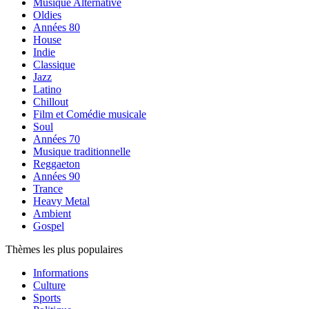
Musique Alternative
Oldies
Années 80
House
Indie
Classique
Jazz
Latino
Chillout
Film et Comédie musicale
Soul
Années 70
Musique traditionnelle
Reggaeton
Années 90
Trance
Heavy Metal
Ambient
Gospel
Thèmes les plus populaires
Informations
Culture
Sports