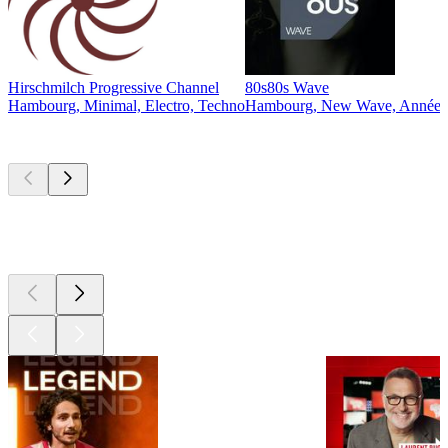
Hirschmilch Progressive Channel
80s80s Wave
Hambourg, Minimal, Electro, Techno
Hambourg, New Wave, Années 
Les meilleurs
podcasts
Les meilleurs
podcasts
Les meilleurs
podcasts