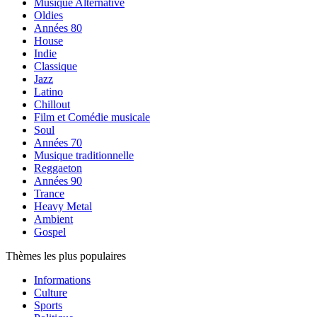
Musique Alternative
Oldies
Années 80
House
Indie
Classique
Jazz
Latino
Chillout
Film et Comédie musicale
Soul
Années 70
Musique traditionnelle
Reggaeton
Années 90
Trance
Heavy Metal
Ambient
Gospel
Thèmes les plus populaires
Informations
Culture
Sports