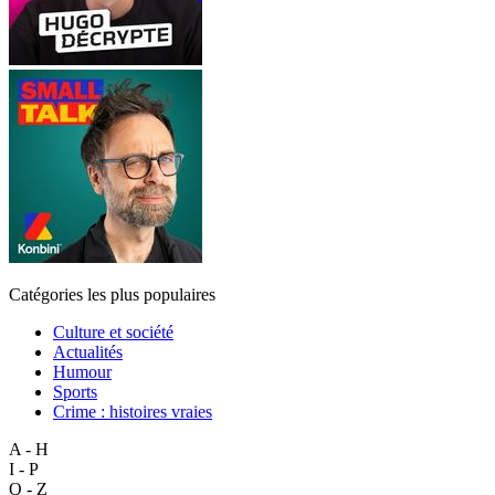
Catégories les plus populaires
Culture et société
Actualités
Humour
Sports
Crime : histoires vraies
A - H
I - P
Q - Z