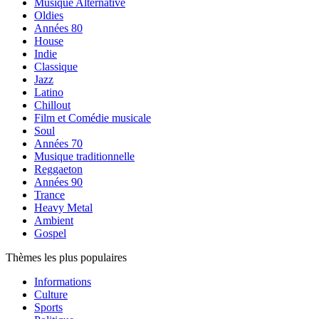
Musique Alternative
Oldies
Années 80
House
Indie
Classique
Jazz
Latino
Chillout
Film et Comédie musicale
Soul
Années 70
Musique traditionnelle
Reggaeton
Années 90
Trance
Heavy Metal
Ambient
Gospel
Thèmes les plus populaires
Informations
Culture
Sports