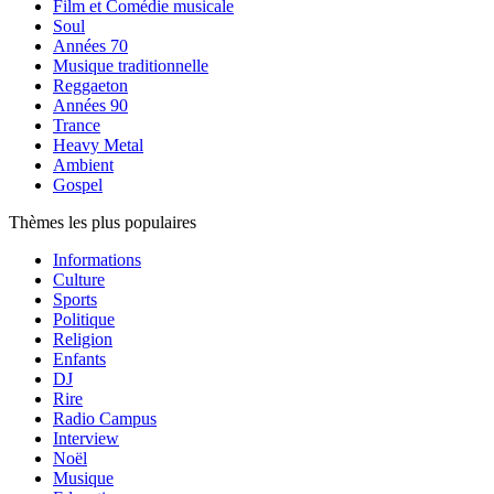
Film et Comédie musicale
Soul
Années 70
Musique traditionnelle
Reggaeton
Années 90
Trance
Heavy Metal
Ambient
Gospel
Thèmes les plus populaires
Informations
Culture
Sports
Politique
Religion
Enfants
DJ
Rire
Radio Campus
Interview
Noël
Musique