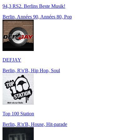
94,3 RS2. Berlins Beste Musik!
Berlin, Années 90, Années 80, Pop
DEFJAY
Berlin, R'n'B, Hip Hop, Soul
Top 100 Station
Berlin, R'n'B, House, Hit-parade