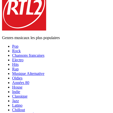
Genres musicaux les plus populaires
Pop
Rock
Chansons françaises
Electro
Hits
Rap
Musique Alternative
Oldies
Années 80
House
Indie
Classique
Jazz
Latino
Chillout