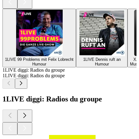
1LIVE 99 Problems mit Felix Lobrecht
1LIVE Dennis ruft an
XA
Humour
Humour
Musi
1LIVE diggi: Radios du groupe
1LIVE diggi: Radios du groupe
1LIVE diggi: Radios du groupe