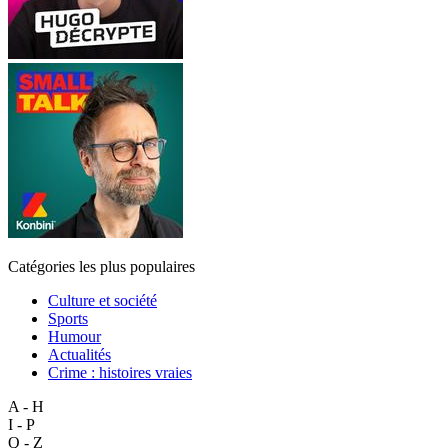
Catégories les plus populaires
Culture et société
Sports
Humour
Actualités
Crime : histoires vraies
A - H
I - P
Q - Z