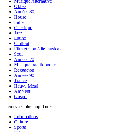
Musique Alternative
Oldies
Années 80
House
Indie
Classique
Jazz
Latino
Chillout
Film et Comédie musicale
Soul
Années 70
Musique traditionnelle
Reggaeton
Années 90
Trance
Heavy Metal
Ambient
Gospel
Thèmes les plus populaires
Informations
Culture
Sports