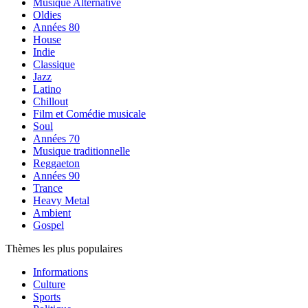
Musique Alternative
Oldies
Années 80
House
Indie
Classique
Jazz
Latino
Chillout
Film et Comédie musicale
Soul
Années 70
Musique traditionnelle
Reggaeton
Années 90
Trance
Heavy Metal
Ambient
Gospel
Thèmes les plus populaires
Informations
Culture
Sports