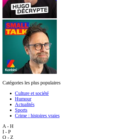
Catégories les plus populaires
Culture et société
Humour
Actualités
Sports
Crime : histoires vraies
A - H
I - P
Q - Z