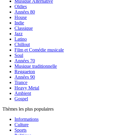
Musique Alternative
Oldies
Années 80
House
Indie
Classique
Jazz
Latino
Chillout
Film et Comédie musicale
Soul
Années 70
Musique traditionnelle
Reggaeton
Années 90
Trance
Heavy Metal
Ambient
Gospel
Thèmes les plus populaires
Informations
Culture
Sports