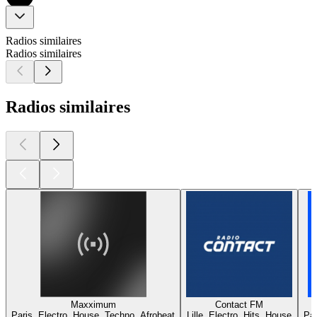
Radios similaires
Radios similaires
Radios similaires
Maxximum
Contact FM
Paris, Electro, House, Techno, Afrobeat
Lille, Electro, Hits, House
Par