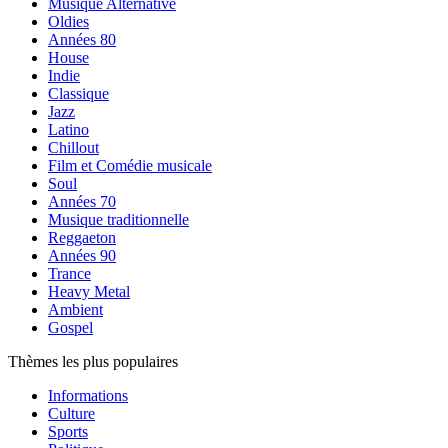
Musique Alternative
Oldies
Années 80
House
Indie
Classique
Jazz
Latino
Chillout
Film et Comédie musicale
Soul
Années 70
Musique traditionnelle
Reggaeton
Années 90
Trance
Heavy Metal
Ambient
Gospel
Thèmes les plus populaires
Informations
Culture
Sports