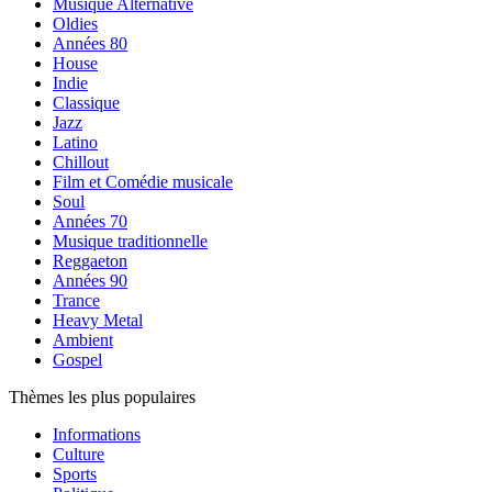
Musique Alternative
Oldies
Années 80
House
Indie
Classique
Jazz
Latino
Chillout
Film et Comédie musicale
Soul
Années 70
Musique traditionnelle
Reggaeton
Années 90
Trance
Heavy Metal
Ambient
Gospel
Thèmes les plus populaires
Informations
Culture
Sports