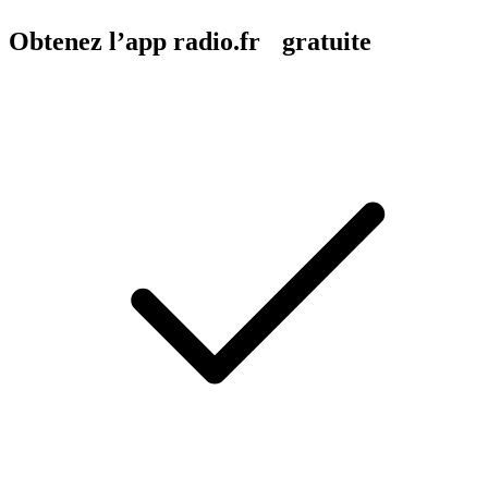
Obtenez l’app radio.fr gratuite