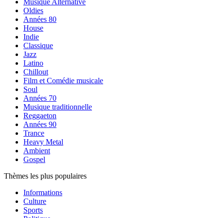
Musique Alternative
Oldies
Années 80
House
Indie
Classique
Jazz
Latino
Chillout
Film et Comédie musicale
Soul
Années 70
Musique traditionnelle
Reggaeton
Années 90
Trance
Heavy Metal
Ambient
Gospel
Thèmes les plus populaires
Informations
Culture
Sports