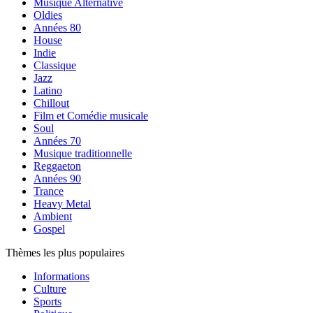
Musique Alternative
Oldies
Années 80
House
Indie
Classique
Jazz
Latino
Chillout
Film et Comédie musicale
Soul
Années 70
Musique traditionnelle
Reggaeton
Années 90
Trance
Heavy Metal
Ambient
Gospel
Thèmes les plus populaires
Informations
Culture
Sports