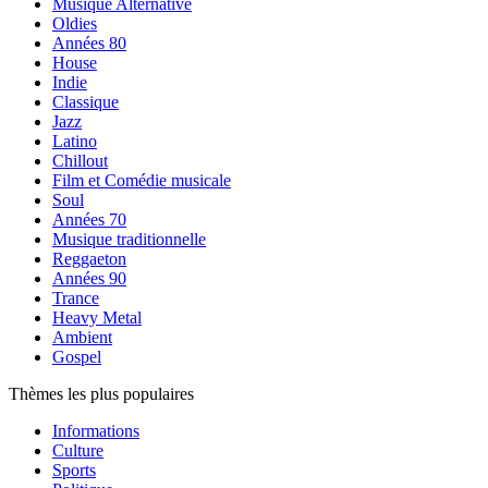
Musique Alternative
Oldies
Années 80
House
Indie
Classique
Jazz
Latino
Chillout
Film et Comédie musicale
Soul
Années 70
Musique traditionnelle
Reggaeton
Années 90
Trance
Heavy Metal
Ambient
Gospel
Thèmes les plus populaires
Informations
Culture
Sports