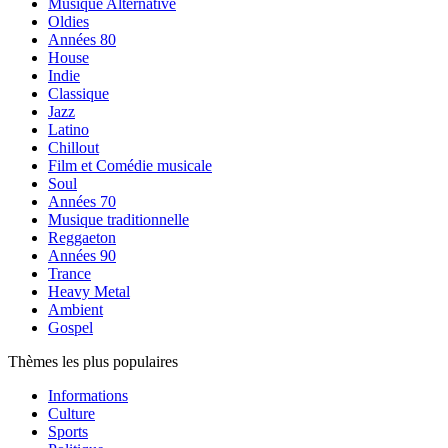
Musique Alternative
Oldies
Années 80
House
Indie
Classique
Jazz
Latino
Chillout
Film et Comédie musicale
Soul
Années 70
Musique traditionnelle
Reggaeton
Années 90
Trance
Heavy Metal
Ambient
Gospel
Thèmes les plus populaires
Informations
Culture
Sports