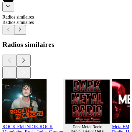
Radios similaires
Radios similaires
Radios similaires
ROCK FM INDIE-ROCK
MetalFM
Dark-Metal-Radio
Berlin, Heavy Metal
Mannheim, Rock, Indie, Grunge
Berlin, H