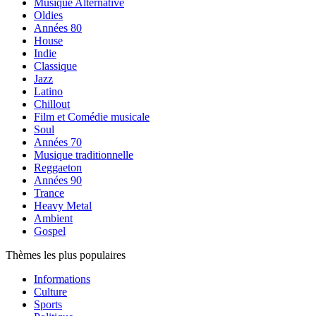
Musique Alternative
Oldies
Années 80
House
Indie
Classique
Jazz
Latino
Chillout
Film et Comédie musicale
Soul
Années 70
Musique traditionnelle
Reggaeton
Années 90
Trance
Heavy Metal
Ambient
Gospel
Thèmes les plus populaires
Informations
Culture
Sports