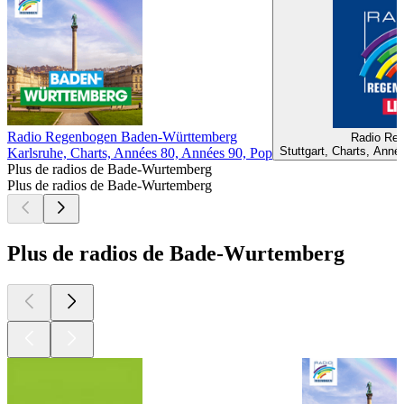
Radio Regenbogen Baden-Württemberg
Radio Re
Stuttgart, Charts, Ann
Karlsruhe, Charts, Années 80, Années 90, Pop
Plus de radios de Bade-Wurtemberg
Plus de radios de Bade-Wurtemberg
Plus de radios de Bade-Wurtemberg