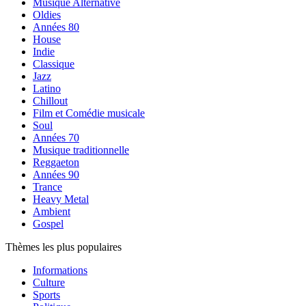
Musique Alternative
Oldies
Années 80
House
Indie
Classique
Jazz
Latino
Chillout
Film et Comédie musicale
Soul
Années 70
Musique traditionnelle
Reggaeton
Années 90
Trance
Heavy Metal
Ambient
Gospel
Thèmes les plus populaires
Informations
Culture
Sports