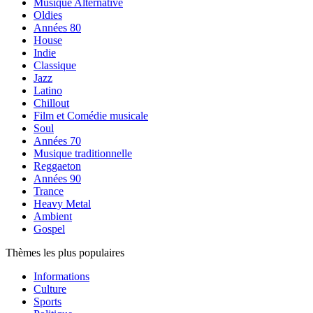
Musique Alternative
Oldies
Années 80
House
Indie
Classique
Jazz
Latino
Chillout
Film et Comédie musicale
Soul
Années 70
Musique traditionnelle
Reggaeton
Années 90
Trance
Heavy Metal
Ambient
Gospel
Thèmes les plus populaires
Informations
Culture
Sports