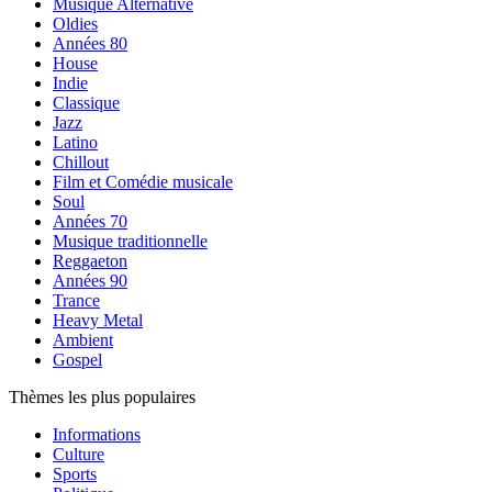
Musique Alternative
Oldies
Années 80
House
Indie
Classique
Jazz
Latino
Chillout
Film et Comédie musicale
Soul
Années 70
Musique traditionnelle
Reggaeton
Années 90
Trance
Heavy Metal
Ambient
Gospel
Thèmes les plus populaires
Informations
Culture
Sports