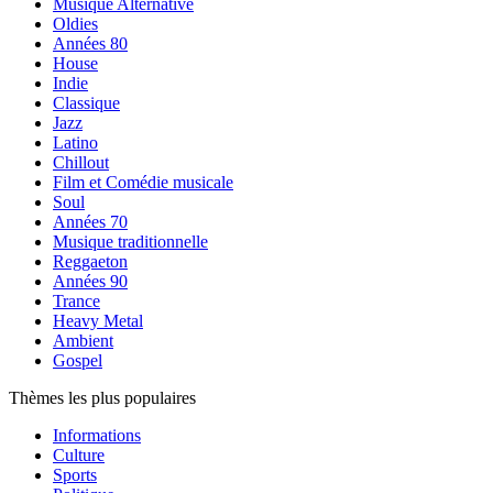
Musique Alternative
Oldies
Années 80
House
Indie
Classique
Jazz
Latino
Chillout
Film et Comédie musicale
Soul
Années 70
Musique traditionnelle
Reggaeton
Années 90
Trance
Heavy Metal
Ambient
Gospel
Thèmes les plus populaires
Informations
Culture
Sports