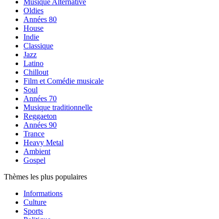
Musique Alternative
Oldies
Années 80
House
Indie
Classique
Jazz
Latino
Chillout
Film et Comédie musicale
Soul
Années 70
Musique traditionnelle
Reggaeton
Années 90
Trance
Heavy Metal
Ambient
Gospel
Thèmes les plus populaires
Informations
Culture
Sports