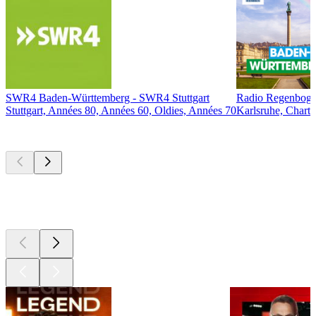
SWR4 Baden-Württemberg - SWR4 Stuttgart
Radio Regenboge
Stuttgart, Années 80, Années 60, Oldies, Années 70
Karlsruhe, Chart
Les meilleurs
podcasts
Les meilleurs
podcasts
Les meilleurs
podcasts