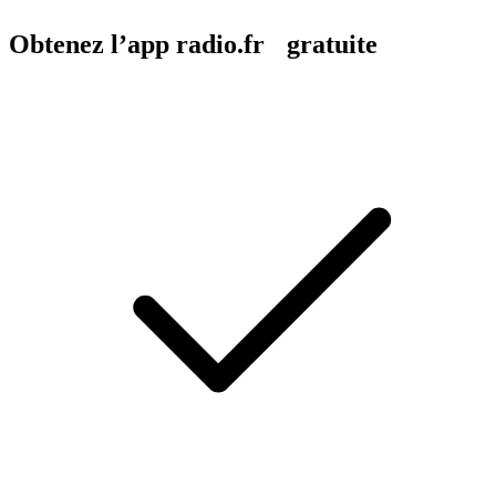
Obtenez l’app radio.fr gratuite