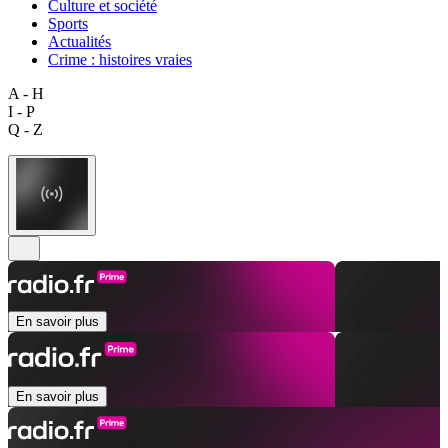
Culture et société
Sports
Actualités
Crime : histoires vraies
A - H
I - P
Q - Z
En savoir plus
En savoir plus