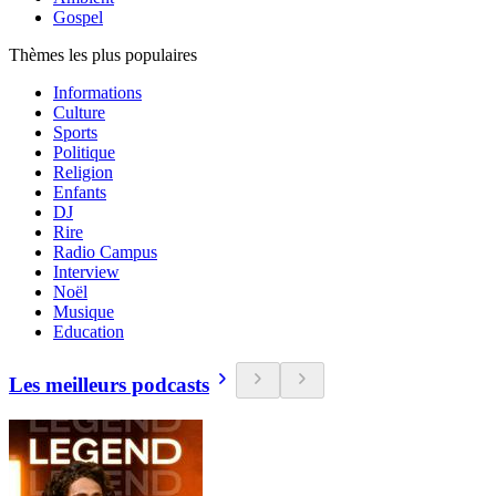
Gospel
Thèmes les plus populaires
Informations
Culture
Sports
Politique
Religion
Enfants
DJ
Rire
Radio Campus
Interview
Noël
Musique
Education
Les meilleurs podcasts