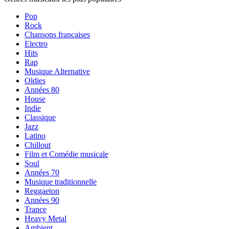
Pop
Rock
Chansons françaises
Electro
Hits
Rap
Musique Alternative
Oldies
Années 80
House
Indie
Classique
Jazz
Latino
Chillout
Film et Comédie musicale
Soul
Années 70
Musique traditionnelle
Reggaeton
Années 90
Trance
Heavy Metal
Ambient