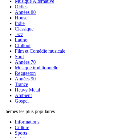
Musique Alternative
Oldies
Années 80
House
Indie
Classique
Jazz
Latino
Chillout
Film et Comédie musicale
Soul
Années 70
Musique traditionnelle
Reggaeton
Années 90
Trance
Heavy Metal
Ambient
Gospel
Thèmes les plus populaires
Informations
Culture
Sports