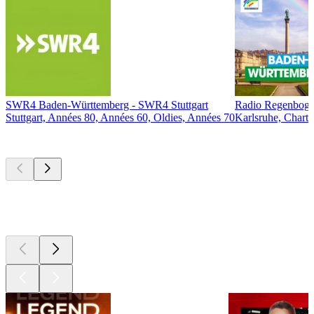
SWR4 Baden-Württemberg - SWR4 Stuttgart
Radio Regenboge
Stuttgart, Années 80, Années 60, Oldies, Années 70
Karlsruhe, Chart
Les meilleurs
podcasts
Les meilleurs
podcasts
Les meilleurs
podcasts