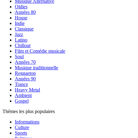
Musique Alternative
Oldies
Années 80
House
Indie
Classique
Jazz
Latino
Chillout
Film et Comédie musicale
Soul
Années 70
Musique traditionnelle
Reggaeton
Années 90
Trance
Heavy Metal
Ambient
Gospel
Thèmes les plus populaires
Informations
Culture
Sports