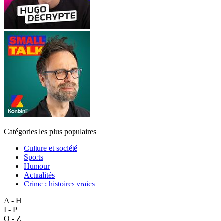
Catégories les plus populaires
Culture et société
Sports
Humour
Actualités
Crime : histoires vraies
A - H
I - P
Q - Z