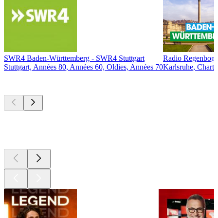
SWR4 Baden-Württemberg - SWR4 Stuttgart
Radio Regenboge
Stuttgart, Années 80, Années 60, Oldies, Années 70
Karlsruhe, Chart
Les meilleurs
podcasts
Les meilleurs
podcasts
Les meilleurs
podcasts