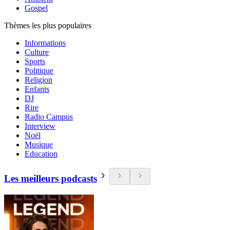
Gospel
Thèmes les plus populaires
Informations
Culture
Sports
Politique
Religion
Enfants
DJ
Rire
Radio Campus
Interview
Noël
Musique
Education
Les meilleurs podcasts