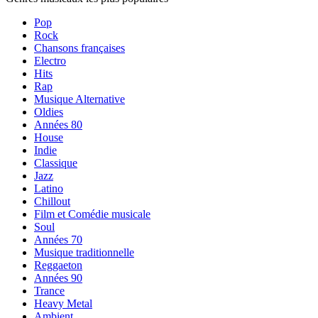
Pop
Rock
Chansons françaises
Electro
Hits
Rap
Musique Alternative
Oldies
Années 80
House
Indie
Classique
Jazz
Latino
Chillout
Film et Comédie musicale
Soul
Années 70
Musique traditionnelle
Reggaeton
Années 90
Trance
Heavy Metal
Ambient