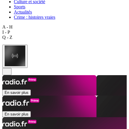
Culture et société
Sports
Actualités
Crime : histoires vraies
A - H
I - P
Q - Z
En savoir plus
En savoir plus