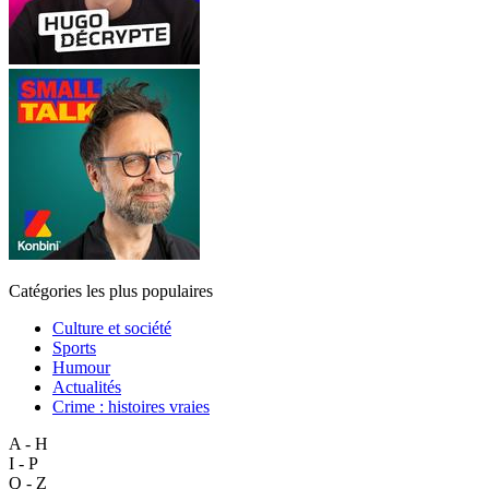
Catégories les plus populaires
Culture et société
Sports
Humour
Actualités
Crime : histoires vraies
A - H
I - P
Q - Z