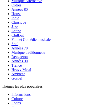
Musique Alternative
Oldies
Années 80
House
Indie
Classique
Jazz
Latino
Chillout
Film et Comédie musicale
Soul
Années 70
Musique traditionnelle
Reggaeton
Années 90
Trance
Heavy Metal
Ambient
Gospel
Thèmes les plus populaires
Informations
Culture
Sports