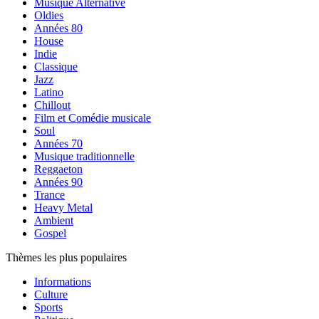
Musique Alternative
Oldies
Années 80
House
Indie
Classique
Jazz
Latino
Chillout
Film et Comédie musicale
Soul
Années 70
Musique traditionnelle
Reggaeton
Années 90
Trance
Heavy Metal
Ambient
Gospel
Thèmes les plus populaires
Informations
Culture
Sports