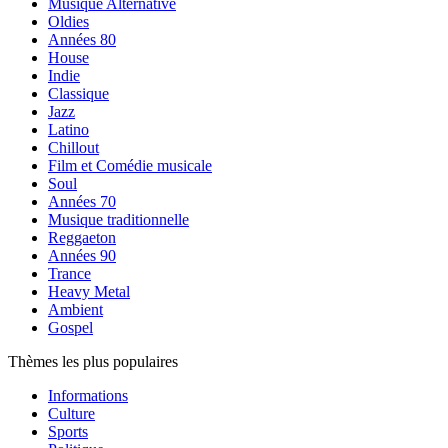
Musique Alternative
Oldies
Années 80
House
Indie
Classique
Jazz
Latino
Chillout
Film et Comédie musicale
Soul
Années 70
Musique traditionnelle
Reggaeton
Années 90
Trance
Heavy Metal
Ambient
Gospel
Thèmes les plus populaires
Informations
Culture
Sports