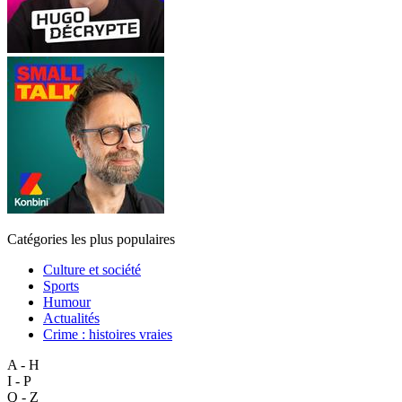
Catégories les plus populaires
Culture et société
Sports
Humour
Actualités
Crime : histoires vraies
A - H
I - P
Q - Z