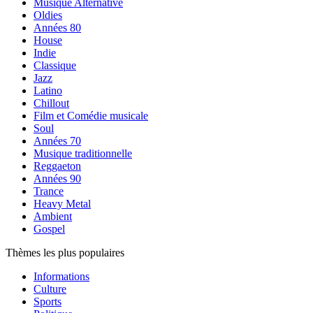
Musique Alternative
Oldies
Années 80
House
Indie
Classique
Jazz
Latino
Chillout
Film et Comédie musicale
Soul
Années 70
Musique traditionnelle
Reggaeton
Années 90
Trance
Heavy Metal
Ambient
Gospel
Thèmes les plus populaires
Informations
Culture
Sports