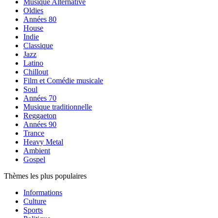
Musique Alternative
Oldies
Années 80
House
Indie
Classique
Jazz
Latino
Chillout
Film et Comédie musicale
Soul
Années 70
Musique traditionnelle
Reggaeton
Années 90
Trance
Heavy Metal
Ambient
Gospel
Thèmes les plus populaires
Informations
Culture
Sports